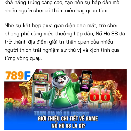
khả năng trúng càng cao, tạo nên sự hấp dẫn mà
nhiều người chơi có thâm niên hay quan tâm.
Nhờ sự kết hợp giữa giao diện đẹp mắt, trò chơi
phong phú cùng mức thưởng hấp dẫn, Nổ Hũ 88 đã
trở thành địa điểm giải trí thân quen của nhiều
người thích trải nghiệm sự thú vị và kịch tính qua
từng vòng quay.