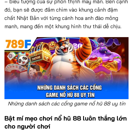
– biểu tượng của sự phồn thịnh may mắn. Bên cạnh
đó, bạn sẽ được đắm chìm vào khung cảnh đậm
chất Nhật Bản với từng cánh hoa anh đào mỏng
manh, mang đến một khung hình thư thái dễ chịu.
Những danh sách các cổng game nổ hũ 88 uy tín
Bật mí mẹo chơi nổ hũ 88 luôn thắng lớn
cho người chơi