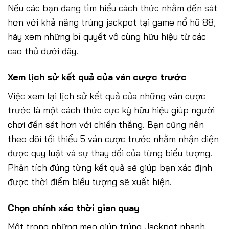
Nếu các bạn đang tìm hiểu cách thức nhằm đến sát
hơn với khả năng trúng jackpot tại game nổ hũ 88,
hãy xem những bí quyết vô cùng hữu hiệu từ các
cao thủ dưới đây.
Xem lịch sử kết quả của ván cược trước
Việc xem lại lịch sử kết quả của những ván cược
trước là một cách thức cực kỳ hữu hiệu giúp người
chơi đến sát hơn với chiến thắng. Bạn cũng nên
theo dõi tối thiểu 5 ván cược trước nhằm nhận diện
được quy luật và sự thay đổi của từng biểu tượng.
Phân tích đúng từng kết quả sẽ giúp bạn xác định
được thời điểm biểu tượng sẽ xuất hiện.
Chọn chính xác thời gian quay
Một trong những mẹo giúp trúng Jackpot nhanh