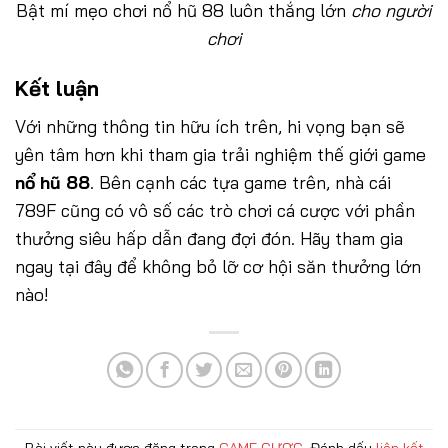
Bật mí mẹo chơi nổ hũ 88 luôn thắng lớn
cho người
chơi
Kết luận
Với những thông tin hữu ích trên, hi vọng bạn sẽ
yên tâm hơn khi tham gia trải nghiệm thế giới game
nổ hũ 88
. Bên cạnh các tựa game trên, nhà cái
789F cũng có vô số các trò chơi cá cược với phần
thưởng siêu hấp dẫn đang đợi đón. Hãy tham gia
ngay tại đây để không bỏ lỡ cơ hội săn thưởng lớn
nào!
Bài viết này được đăng trong
GAME CƯỢC
. Đánh dấu
liên kết