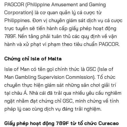
PAGCOR (Philippine Amusement and Gaming
Corporation) là cơ quan quản lý cá cược từ
Philippines. Đơn vị chuyên giám sát dịch vụ cá cược
trực tuyến sẽ tiến hành cấp giấy phép hoạt động
789F. Nền tảng phải tuân thủ các quy định về vận
hành và xử phạt vi phạm theo tiêu chuẩn PAGCOR.
Chứng chỉ Isle of Malta
Isle of Man có tên gọi chính thức là GSC (Isle of
Man Gambling Supervision Commission). Tổ chức
chuyên thực hiện giám sát những sân chơi giải trí
tại châu Á. Nhà cái đã trải qua nhiều yêu cầu nghiêm
ngặt nhằm đạt chứng chỉ GSC, minh chứng về tính
pháp lý cao cùng dịch vụ đáng trải nghiệm.
Giấy phép hoạt động 789F từ tổ chức Curacao