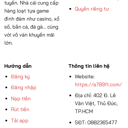
tuyến. Nhà cái cung cấp
Quyền riêng tư
hàng loạt tựa game
đình đám như casino, xổ
số, bắn cá, đá gà... cùng
với vô vàn khuyến mãi
lớn.
Hướng dẫn
Thông tin liên hệ
Đăng ký
Website:
https://a789ft.com/
Đăng nhập
Địa chỉ: 402 Đ. Lê
Nạp tiền
Văn Việt, Thủ Đức,
Rút tiền
TP.HCM
Tải app
SĐT: 0882365477