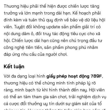
Thương hiệu phải thể hiện được chiến lược tăng
trưởng và lớn mạnh trong dài hạn. Kế hoạch phải
đính kèm và tuân thủ quy định về bảo vệ dữ liệu hội
viên. Tuyệt đối không update sản phẩm giải trí có
nội dung dâm ô, đồi truỵ tác động tiêu cực cho xã
hội. Chiến lược dài hạn cũng nên chú trọng đầu tư
công nghệ tiên tiến, sản phẩm phong phú nhằm
đáp ứng nhu cầu của người chơi.
Kết luận
Với đa dạng loại hình
giấy phép hoạt động 789F
,
thương hiệu có thể chứng minh tính pháp lý rõ
ràng, minh bạch từ khi hình thành đến nay. Hội viên
có thể an tâm tham gia sân chơi, trải nghiệm dịch vụ
cá cược đổi thưởng uy tín dưới sự giám sát của tổ