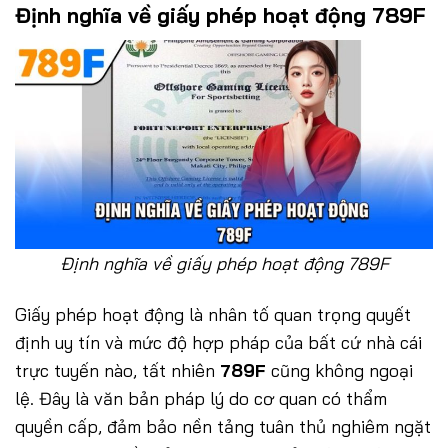
Định nghĩa về giấy phép hoạt động 789F
Định nghĩa về giấy phép hoạt động 789F
Giấy phép hoạt động là nhân tố quan trọng quyết
định uy tín và mức độ hợp pháp của bất cứ nhà cái
trực tuyến nào, tất nhiên
789F
cũng không ngoại
lệ. Đây là văn bản pháp lý do cơ quan có thẩm
quyền cấp, đảm bảo nền tảng tuân thủ nghiêm ngặt