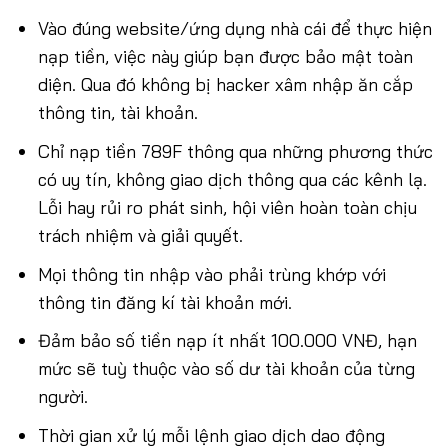
Vào đúng website/ứng dụng nhà cái để thực hiện
nạp tiền, việc này giúp bạn được bảo mật toàn
diện. Qua đó không bị hacker xâm nhập ăn cắp
thông tin, tài khoản.
Chỉ nạp tiền 789F thông qua những phương thức
có uy tín, không giao dịch thông qua các kênh lạ.
Lỗi hay rủi ro phát sinh, hội viên hoàn toàn chịu
trách nhiệm và giải quyết.
Mọi thông tin nhập vào phải trùng khớp với
thông tin đăng kí tài khoản mới.
Đảm bảo số tiền nạp ít nhất 100.000 VNĐ, hạn
mức sẽ tuỳ thuộc vào số dư tài khoản của từng
người.
Thời gian xử lý mỗi lệnh giao dịch dao động