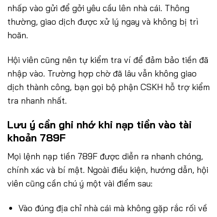
nhấp vào gửi để gởi yêu cầu lên nhà cái. Thông
thường, giao dịch được xử lý ngay và không bị trì
hoãn.
Hội viên cũng nên tự kiểm tra ví để đảm bảo tiền đã
nhập vào. Trường hợp chờ đã lâu vẫn không giao
dịch thành công, bạn gọi bộ phận CSKH hỗ trợ kiểm
tra nhanh nhất.
Lưu ý cần ghi nhớ khi nạp tiền vào tài
khoản 789F
Mọi lệnh nạp tiền 789F được diễn ra nhanh chóng,
chính xác và bí mật. Ngoài điều kiện, hướng dẫn, hội
viên cũng cần chú ý một vài điểm sau:
Vào đúng địa chỉ nhà cái mà không gặp rắc rối về