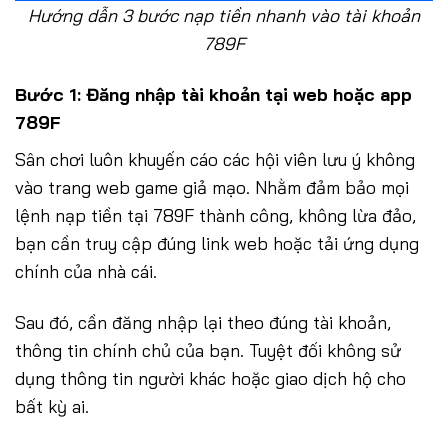
Hướng dẫn 3 bước nạp tiền nhanh vào tài khoản
789F
Bước 1: Đăng nhập tài khoản tại web hoặc app
789F
Sân chơi luôn khuyến cáo các hội viên lưu ý không
vào trang web game giả mạo. Nhằm đảm bảo mọi
lệnh nạp tiền tại 789F thành công, không lừa đảo,
bạn cần truy cập đúng link web hoặc tải ứng dụng
chính của nhà cái.
Sau đó, cần đăng nhập lại theo đúng tài khoản,
thông tin chính chủ của bạn. Tuyệt đối không sử
dụng thông tin người khác hoặc giao dịch hộ cho
bất kỳ ai.