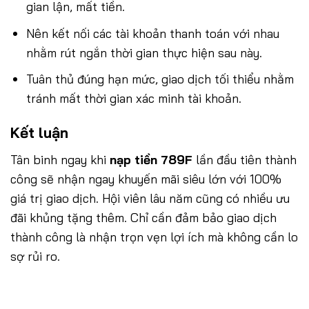
gian lận, mất tiền.
Nên kết nối các tài khoản thanh toán với nhau
nhằm rút ngắn thời gian thực hiện sau này.
Tuân thủ đúng hạn mức, giao dịch tối thiểu nhằm
tránh mất thời gian xác minh tài khoản.
Kết luận
Tân binh ngay khi
nạp tiền 789F
lần đầu tiên thành
công sẽ nhận ngay khuyến mãi siêu lớn với 100%
giá trị giao dịch. Hội viên lâu năm cũng có nhiều ưu
đãi khủng tặng thêm. Chỉ cần đảm bảo giao dịch
thành công là nhận trọn vẹn lợi ích mà không cần lo
sợ rủi ro.