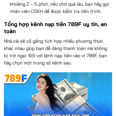
khoảng 2 – 5 phút, nếu chờ quá lâu, bạn hãy gọi
nhân viên CSKH để được kiểm tra tiến trình.
Tổng hợp kênh nạp tiền 789F uy tín, an
toàn
Nhà cái sẽ cố gắng tích hợp nhiều phương thức
khác nhau giúp bạn dễ dàng thanh toán mà không
bị trở ngại. Đối với lệnh nạp tiền vào ví 789F, bạn
hãy chọn một trong số kênh sau: