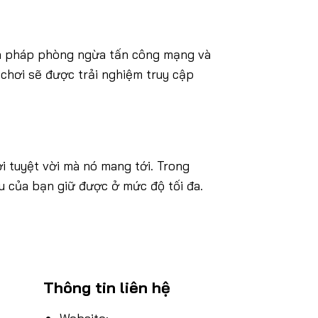
ện pháp phòng ngừa tấn công mạng và
chơi sẽ được trải nghiệm truy cập
i tuyệt vời mà nó mang tới. Trong
ệu của bạn giữ được ở mức độ tối đa.
Thông tin liên hệ
Website: