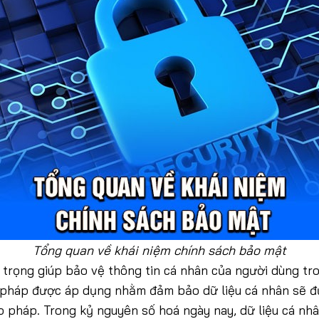
Tổng quan về khái niệm chính sách bảo mật
trọng giúp bảo vệ thông tin cá nhân của người dùng tro
n pháp được áp dụng nhằm đảm bảo dữ liệu cá nhân sẽ đư
 pháp. Trong kỷ nguyên số hoá ngày nay, dữ liệu cá nh