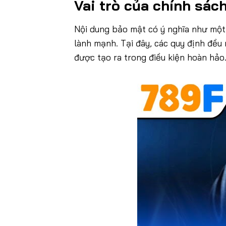
Vai trò của chính sác
Nội dung bảo mật có ý nghĩa như một
lành mạnh. Tại đây, các quy định đều
được tạo ra trong điều kiện hoàn hảo