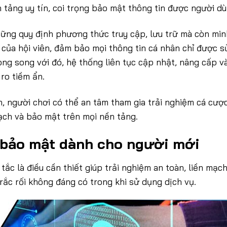
ền tảng uy tín, coi trọng bảo mật thông tin được người dù
ng quy định phương thức truy cập, lưu trữ mà còn minh
 của hội viên, đảm bảo mọi thông tin cá nhân chỉ được 
ng song với đó, hệ thống liên tục cập nhật, nâng cấp 
ro tiềm ẩn.
 người chơi có thể an tâm tham gia trải nghiệm cá cược 
ạch và bảo mật trên mọi nền tảng.
h bảo mật dành cho người mới
 tắc là điều cần thiết giúp trải nghiệm an toàn, liền mạc
ắc rối không đáng có trong khi sử dụng dịch vụ.