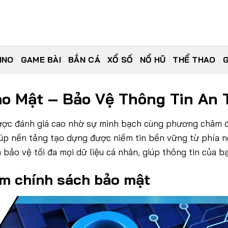
INO
GAME BÀI
BẮN CÁ
XỔ SỐ
NỔ HŨ
THỂ THAO
o Mật – Bảo Vệ Thông Tin An 
ược đánh giá cao nhờ sự minh bạch cùng phương châm đư
iúp nền tảng tạo dựng được niềm tin bền vững từ phía n
ảo vệ tối đa mọi dữ liệu cá nhân, giúp thông tin của bạ
ệm chính sách bảo mật