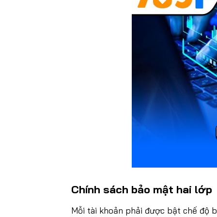
Chính sách bảo mật hai lớp
Mỗi tài khoản phải được bật chế độ b