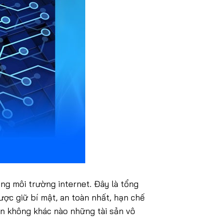
ng môi trường internet. Đây là tổng
ợc giữ bí mật, an toàn nhất, hạn chế
ân không khác nào những tài sản vô