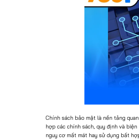
Chính sách bảo mật là nền tảng quan 
hợp các chính sách, quy định và biệ
nguy cơ mất mát hay sử dụng bất hợp