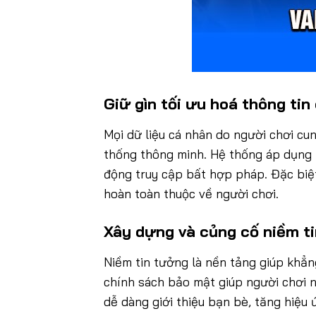
Giữ gìn tối ưu hoá thông ti
Mọi dữ liệu cá nhân do người chơi cun
thống thông minh. Hệ thống áp dụng 
động truy cập bất hợp pháp. Đặc biệt,
hoàn toàn thuộc về người chơi.
Xây dựng và củng cố niềm ti
Niềm tin tưởng là nền tảng giúp khẳn
chính sách bảo mật giúp người chơi n
dễ dàng giới thiệu bạn bè, tăng hiệu 