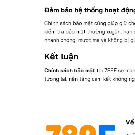
Đảm bảo hệ thống hoạt độ
Chính sách bảo mật cũng giúp giữ ch
kiểm tra bảo mật thường xuyên, hạn c
nhanh chóng, mượt mà và không bị giá
Kết luận
Chính sách bảo mật
tại 789F sẽ man
tương lai, nền tảng cam kết không ng
Về