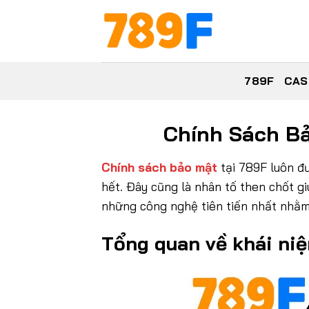
Bỏ
qua
nội
dung
789F
CAS
Chính Sách Bả
Chính sách bảo mật
tại 789F luôn đ
hết. Đây cũng là nhân tố then chốt g
những công nghệ tiên tiến nhất nhằm b
Tổng quan về khái ni