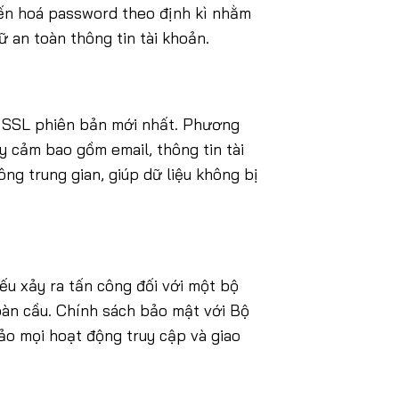
iến hoá password theo định kì nhằm
 an toàn thông tin tài khoản.
ỉ SSL phiên bản mới nhất. Phương
y cảm bao gồm email, thông tin tài
ng trung gian, giúp dữ liệu không bị
ếu xảy ra tấn công đối với một bộ
toàn cầu. Chính sách bảo mật với Bộ
bảo mọi hoạt động truy cập và giao