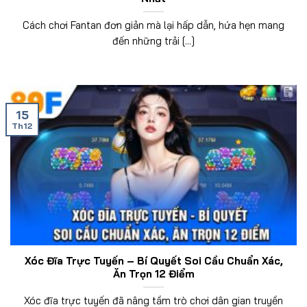
Cách chơi Fantan đơn giản mà lại hấp dẫn, hứa hẹn mang
đến những trải [...]
15
Th12
Xóc Đĩa Trực Tuyến – Bí Quyết Soi Cầu Chuẩn Xác,
Ăn Trọn 12 Điểm
Xóc đĩa trực tuyến đã nâng tầm trò chơi dân gian truyền