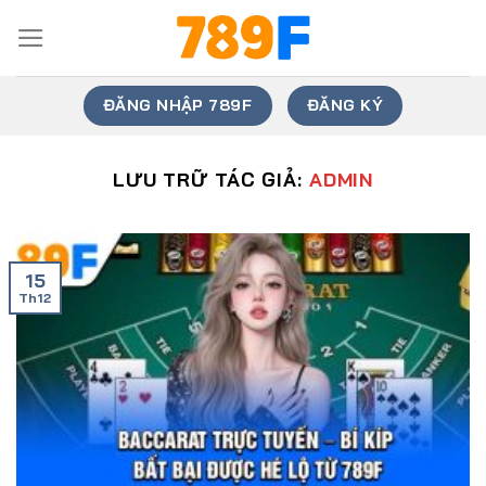
Bỏ
qua
nội
dung
ĐĂNG NHẬP 789F
ĐĂNG KÝ
LƯU TRỮ TÁC GIẢ:
ADMIN
15
Th12