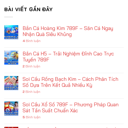
BÀI VIẾT GẦN ĐÂY
Bắn Cá Hoàng Kim 789F – Săn Cá Ngay
Nhận Quà Siêu Khủng
4
Bình luận
Bắn Cá H5 – Trải Nghiệm Đỉnh Cao Trực
Tuyến 789F
2
Bình luận
Soi Cầu Rồng Bạch Kim – Cách Phân Tích
Số Dựa Trên Kết Quả Nhiều Kỳ
2
Bình luận
Soi Cầu Xổ Số 789F – Phương Pháp Quan
Sát Tần Suất Chuẩn Xác
5
Bình luận